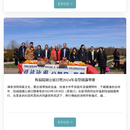
→
更多信息
恆福陵園公展日暨2024年春祭圓滿舉辦
傳承清明掃墓文化，重在倡導慎終追遠。恰逢今年甲辰龍年及陽曆閏年，千載難逢的吉祥
年，恆福陵園公展日暨春祭於2024年3月30日（星期六）在新澤西州拉菲逸郡恆福陵園舉
行。在眾多的社區民眾的共同參與和見證下，舉行傳統的清明拜祭儀式，緬...
→
更多信息