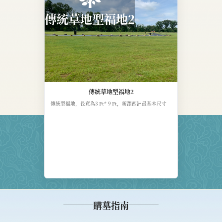
傳統草地型福地2
傳統草地型福地2
傳統型福地，長寬為3 Ft* 9 Ft，新澤西洲最基本尺寸
購墓指南