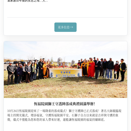
選家族百年後的安息之地，人...
→
更多信息
恆福陵園獅王守護陣落成典禮圓滿舉辦！
10月26日恆福陵園迎來了一場隆重的落成儀式！獅王守護陣已正式落成！著名大師親臨現
場主持開光儀式，增添福氣，守護恆福陵園平安。石獅子自古以來就是吉祥與守護的象
徵，儀式不僅能為您和您的家人帶來好運，還能讓恆福陵園的福氣持續綿延。