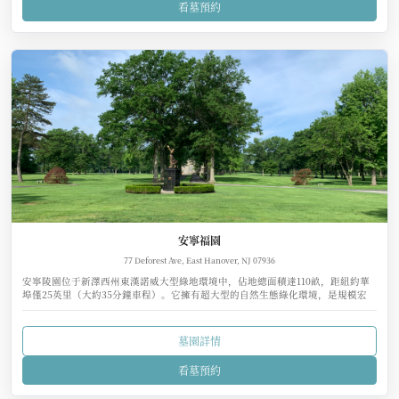
看墓預約
安寧福園
77 Deforest Ave, East Hanover, NJ 07936
安寧陵園位于新澤西州東漢諾威大型綠地環境中，佔地總面積達110畝，距紐約華
埠僅25英里（大約35分鐘車程）。它擁有超大型的自然生態綠化環境，是規模宏
大、自然環境最優美的生態墓園。
墓園詳情
看墓預約