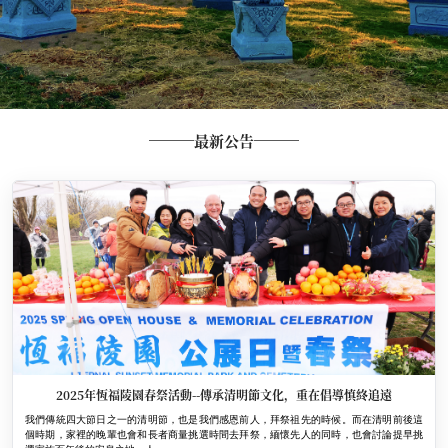
最新公告
2025年恆福陵園春祭活動--傳承清明節文化，重在倡導慎終追遠
我們傳統四大節日之一的清明節，也是我們感恩前人，拜祭祖先的時候。而在清明前後這
個時期，家裡的晚輩也會和長者商量挑選時間去拜祭，緬懷先人的同時，也會討論提早挑