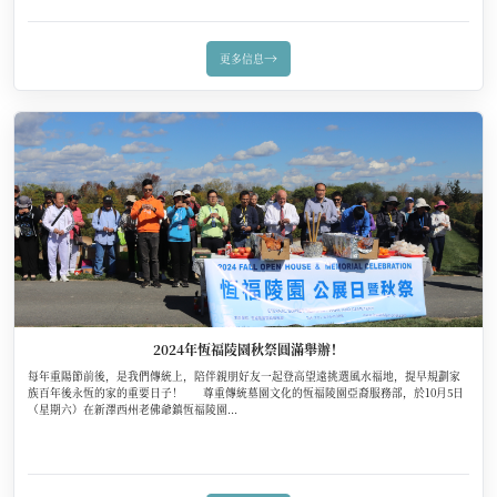
→
更多信息
2024年恆福陵園秋祭圓滿舉辦！
每年重陽節前後，是我們傳統上，陪伴親朋好友一起登高望遠挑選風水福地，提早規劃家
族百年後永恆的家的重要日子！ 尊重傳統墓園文化的恆福陵園亞裔服務部，於10月5日
（星期六）在新澤西州老佛爺鎮恆福陵園...