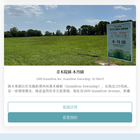
青木陵園-木丹園
1800 Hamilton Ave, Hamilton Township, NJ 08619
綠木墓園位於美國新澤西州漢米爾頓（Hamilton Township），佔地近120英畝，
是一座環境優美、綠意盎然的非宗派墓園。地址為1800 Hamilton Avenue，距離
州府特倫頓（Trenton）約6英里、紐約市約60英里、費城僅35英里，交通相當便
利。
墓園詳情
看墓預約