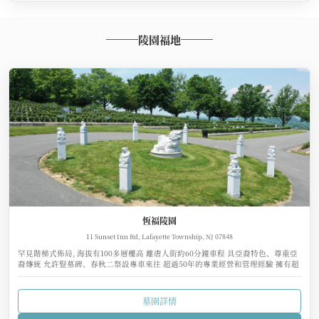
陵園福地
恆福陵園
11 Sunset Inn Rd, Lafayette Township, NJ 07848
罕見階梯式佈局, 海拔有100多層樓高 離唐人街約60分鐘車程 具亞裔特色、尊重亞
裔傳統 允許豎墓碑、春秋二祭設專車來往 超過50年的專業經營和管理經驗 擁有超
過8000萬美元的管理基金
墓園詳情