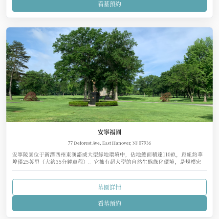
看墓預約
安寧福園
77 Deforest Ave, East Hanover, NJ 07936
安寧陵園位于新澤西州東漢諾威大型綠地環境中，佔地總面積達110畝，距紐約華
埠僅25英里（大約35分鐘車程）。它擁有超大型的自然生態綠化環境，是規模宏
大、自然環境最優美的生態墓園。
墓園詳情
看墓預約