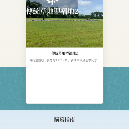
傳統草地型福地2
傳統草地型福地2
傳統型福地，長寬為3 Ft* 9 Ft，新澤西洲最基本尺寸
購墓指南