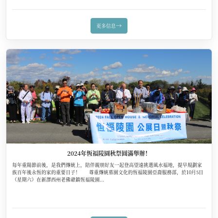
→
更多信息
2024年恆福陵園秋祭圓滿舉辦！
每年重陽節前後，是我們傳統上，陪伴親朋好友一起登高望遠挑選風水福地，提早規劃家
族百年後永恆的家的重要日子！ 尊重傳統墓園文化的恆福陵園亞裔服務部，於10月5日
（星期六）在新澤西州老佛爺鎮恆福陵園...