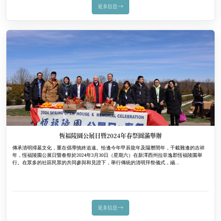
→
更多信息
恆福陵園公展日暨2024年春祭圓滿舉辦
傳承清明掃墓文化，重在倡導慎終追遠。恰逢今年甲辰龍年及陽曆閏年，千載難逢的吉祥
年，恆福陵園公展日暨春祭於2024年3月30日（星期六）在新澤西州拉菲逸郡恆福陵園舉
行。在眾多的社區民眾的共同參與和見證下，舉行傳統的清明拜祭儀式，緬...
→
更多信息