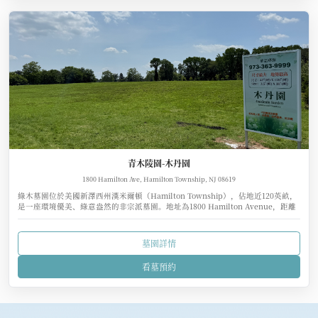
青木陵園-木丹園
1800 Hamilton Ave, Hamilton Township, NJ 08619
綠木墓園位於美國新澤西州漢米爾頓（Hamilton Township），佔地近120英畝，
是一座環境優美、綠意盎然的非宗派墓園。地址為1800 Hamilton Avenue，距離
州府特倫頓（Trenton）約6英里、紐約市約60英里、費城僅35英里，交通相當便
利。
墓園詳情
看墓預約