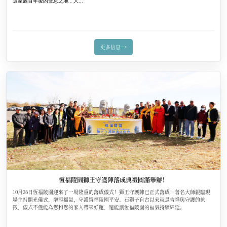
選家族百年後的安息之地，人...
→
更多信息
恆福陵園獅王守護陣落成典禮圓滿舉辦！
10月26日恆福陵園迎來了一場隆重的落成儀式！獅王守護陣已正式落成！著名大師親臨現
場主持開光儀式，增添福氣，守護恆福陵園平安。石獅子自古以來就是吉祥與守護的象
徵，儀式不僅能為您和您的家人帶來好運，還能讓恆福陵園的福氣持續綿延。