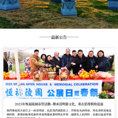
最新公告
2025年恆福陵園春祭活動--傳承清明節文化，重在倡導慎終追遠
我們傳統四大節日之一的清明節，也是我們感恩前人，拜祭祖先的時候。而在清明前後這
個時期，家裡的晚輩也會和長者商量挑選時間去拜祭，緬懷先人的同時，也會討論提早挑