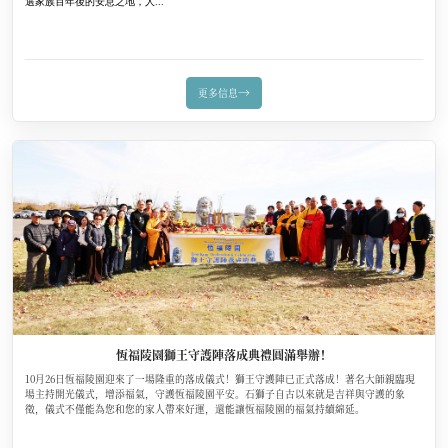
選家族百年後的安息之地，人...
→
更多信息
恆福陵園獅王守護陣落成典禮圓滿舉辦！
10月26日恆福陵園迎來了一場隆重的落成儀式！獅王守護陣已正式落成！著名大師親臨現
場主持開光儀式，增添福氣，守護恆福陵園平安。石獅子自古以來就是吉祥與守護的象
徵，儀式不僅能為您和您的家人帶來好運，還能讓恆福陵園的福氣持續綿延。