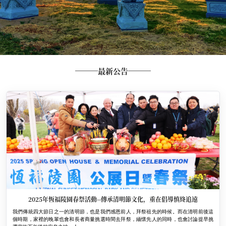
最新公告
2025年恆福陵園春祭活動--傳承清明節文化，重在倡導慎終追遠
我們傳統四大節日之一的清明節，也是我們感恩前人，拜祭祖先的時候。而在清明前後這
個時期，家裡的晚輩也會和長者商量挑選時間去拜祭，緬懷先人的同時，也會討論提早挑