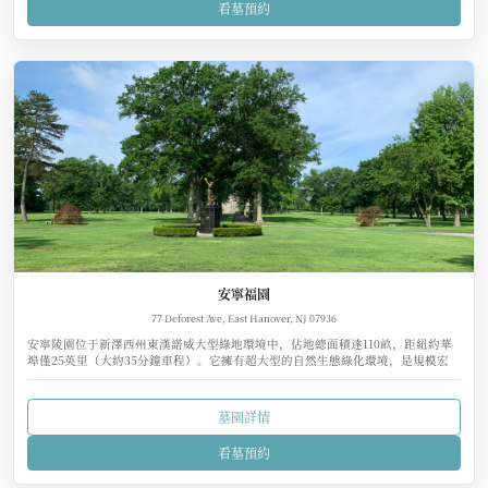
看墓預約
安寧福園
77 Deforest Ave, East Hanover, NJ 07936
安寧陵園位于新澤西州東漢諾威大型綠地環境中，佔地總面積達110畝，距紐約華
埠僅25英里（大約35分鐘車程）。它擁有超大型的自然生態綠化環境，是規模宏
大、自然環境最優美的生態墓園。
墓園詳情
看墓預約