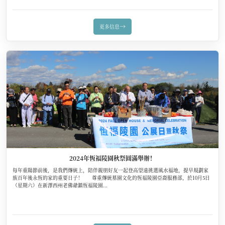
→
更多信息
2024年恆福陵園秋祭圓滿舉辦！
每年重陽節前後，是我們傳統上，陪伴親朋好友一起登高望遠挑選風水福地，提早規劃家
族百年後永恆的家的重要日子！ 尊重傳統墓園文化的恆福陵園亞裔服務部，於10月5日
（星期六）在新澤西州老佛爺鎮恆福陵園...