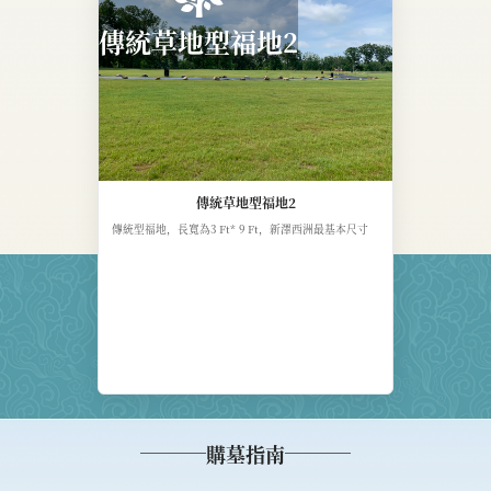
傳統草地型福地2
傳統草地型福地2
傳統型福地，長寬為3 Ft* 9 Ft，新澤西洲最基本尺寸
購墓指南