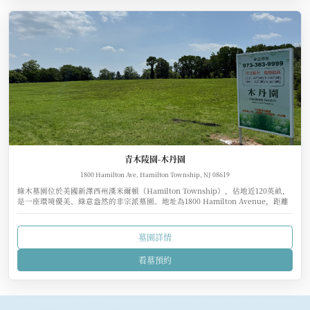
青木陵園-木丹園
1800 Hamilton Ave, Hamilton Township, NJ 08619
綠木墓園位於美國新澤西州漢米爾頓（Hamilton Township），佔地近120英畝，
是一座環境優美、綠意盎然的非宗派墓園。地址為1800 Hamilton Avenue，距離
州府特倫頓（Trenton）約6英里、紐約市約60英里、費城僅35英里，交通相當便
利。
墓園詳情
看墓預約