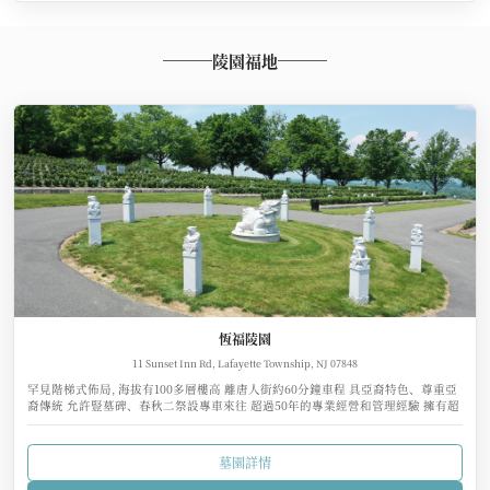
陵園福地
恆福陵園
11 Sunset Inn Rd, Lafayette Township, NJ 07848
罕見階梯式佈局, 海拔有100多層樓高 離唐人街約60分鐘車程 具亞裔特色、尊重亞
裔傳統 允許豎墓碑、春秋二祭設專車來往 超過50年的專業經營和管理經驗 擁有超
過8000萬美元的管理基金
墓園詳情