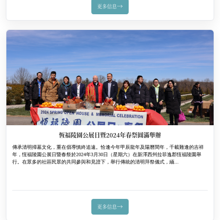
→
更多信息
恆福陵園公展日暨2024年春祭圓滿舉辦
傳承清明掃墓文化，重在倡導慎終追遠。恰逢今年甲辰龍年及陽曆閏年，千載難逢的吉祥
年，恆福陵園公展日暨春祭於2024年3月30日（星期六）在新澤西州拉菲逸郡恆福陵園舉
行。在眾多的社區民眾的共同參與和見證下，舉行傳統的清明拜祭儀式，緬...
→
更多信息