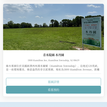
青木陵園-木丹園
1800 Hamilton Ave, Hamilton Township, NJ 08619
綠木墓園位於美國新澤西州漢米爾頓（Hamilton Township），佔地近120英畝，
是一座環境優美、綠意盎然的非宗派墓園。地址為1800 Hamilton Avenue，距離
州府特倫頓（Trenton）約6英里、紐約市約60英里、費城僅35英里，交通相當便
利。
墓園詳情
看墓預約