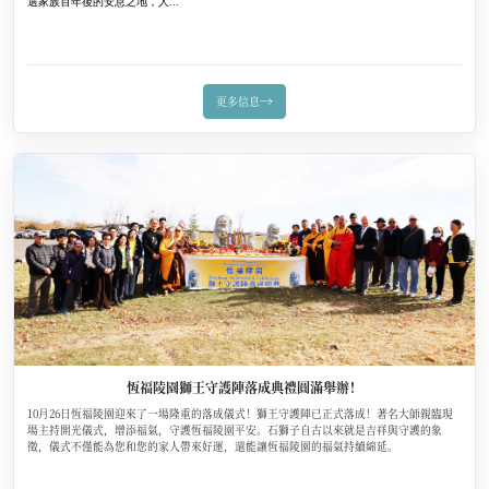
選家族百年後的安息之地，人...
→
更多信息
恆福陵園獅王守護陣落成典禮圓滿舉辦！
10月26日恆福陵園迎來了一場隆重的落成儀式！獅王守護陣已正式落成！著名大師親臨現
場主持開光儀式，增添福氣，守護恆福陵園平安。石獅子自古以來就是吉祥與守護的象
徵，儀式不僅能為您和您的家人帶來好運，還能讓恆福陵園的福氣持續綿延。