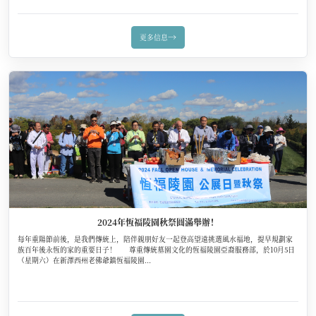
→
更多信息
2024年恆福陵園秋祭圓滿舉辦！
每年重陽節前後，是我們傳統上，陪伴親朋好友一起登高望遠挑選風水福地，提早規劃家
族百年後永恆的家的重要日子！ 尊重傳統墓園文化的恆福陵園亞裔服務部，於10月5日
（星期六）在新澤西州老佛爺鎮恆福陵園...