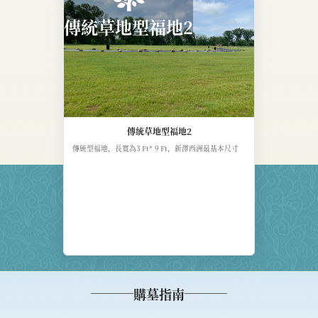
傳統草地型福地2
傳統草地型福地2
傳統型福地，長寬為3 Ft* 9 Ft，新澤西洲最基本尺寸
購墓指南