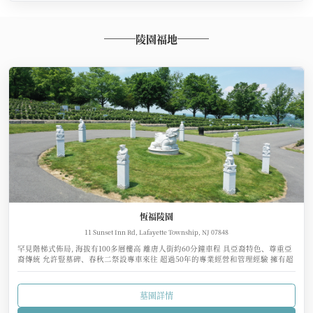
陵園福地
恆福陵園
11 Sunset Inn Rd, Lafayette Township, NJ 07848
罕見階梯式佈局, 海拔有100多層樓高 離唐人街約60分鐘車程 具亞裔特色、尊重亞
裔傳統 允許豎墓碑、春秋二祭設專車來往 超過50年的專業經營和管理經驗 擁有超
過8000萬美元的管理基金
墓園詳情