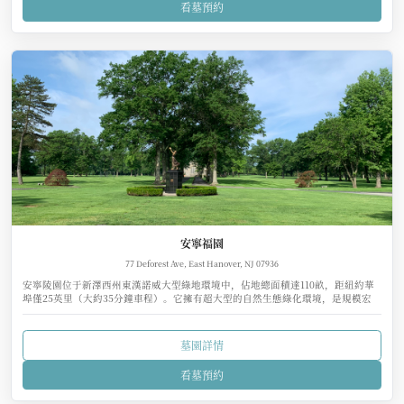
看墓預約
安寧福園
77 Deforest Ave, East Hanover, NJ 07936
安寧陵園位于新澤西州東漢諾威大型綠地環境中，佔地總面積達110畝，距紐約華
埠僅25英里（大約35分鐘車程）。它擁有超大型的自然生態綠化環境，是規模宏
大、自然環境最優美的生態墓園。
墓園詳情
看墓預約