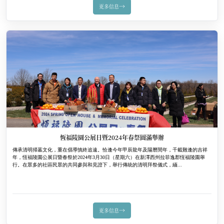
→
更多信息
恆福陵園公展日暨2024年春祭圓滿舉辦
傳承清明掃墓文化，重在倡導慎終追遠。恰逢今年甲辰龍年及陽曆閏年，千載難逢的吉祥
年，恆福陵園公展日暨春祭於2024年3月30日（星期六）在新澤西州拉菲逸郡恆福陵園舉
行。在眾多的社區民眾的共同參與和見證下，舉行傳統的清明拜祭儀式，緬...
→
更多信息