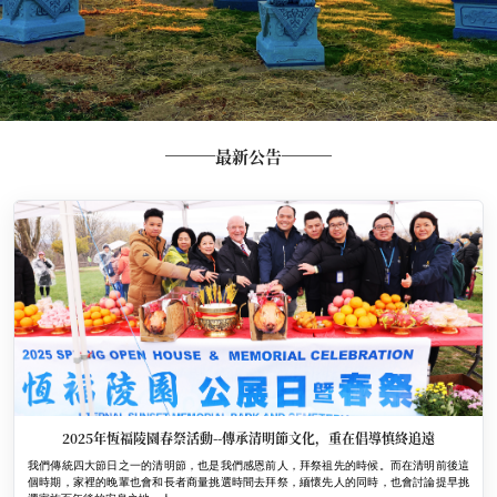
最新公告
2025年恆福陵園春祭活動--傳承清明節文化，重在倡導慎終追遠
我們傳統四大節日之一的清明節，也是我們感恩前人，拜祭祖先的時候。而在清明前後這
個時期，家裡的晚輩也會和長者商量挑選時間去拜祭，緬懷先人的同時，也會討論提早挑